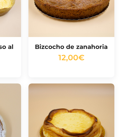
so al
Bizcocho de zanahoria
12,00
€