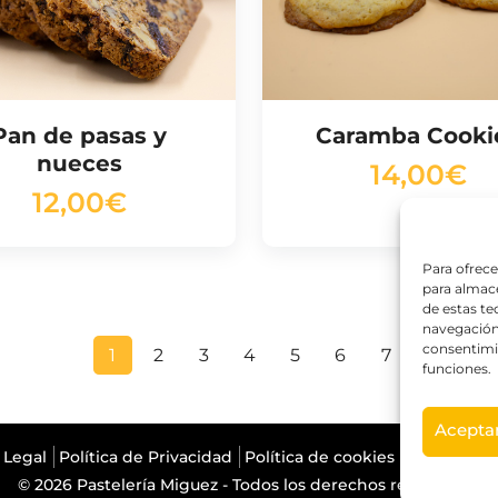
Pan de pasas y
Caramba Cooki
nueces
14,00
€
12,00
€
Para ofrece
para almace
de estas t
navegación 
consentimie
1
2
3
4
5
6
7
funciones.
Acepta
 Legal
Política de Privacidad
Política de cookies
Política de
© 2026 Pastelería Miguez - Todos los derechos reservados.