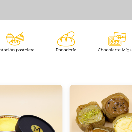
ntación pastelera
Panadería
Chocolarte Míg