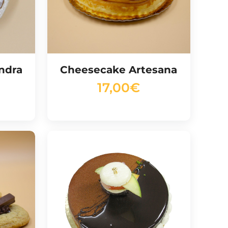
endra
Cheesecake Artesana
17,00
€