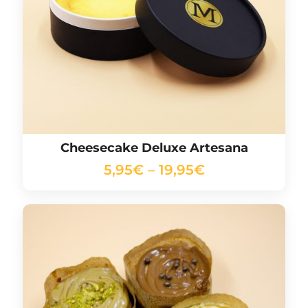
Cheesecake Deluxe Artesana
5,95
€
–
19,95
€